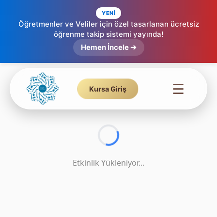
YENİ
Öğretmenler ve Veliler için özel tasarlanan ücretsiz
Tecvid Kuralları Eşleştirme | Etkileşimli Sürükle Bırak Etkinliği – 32
öğrenme takip sistemi yayında!
Hemen İncele ➔
☰
Kursa Giriş
Etkinlik Yükleniyor...