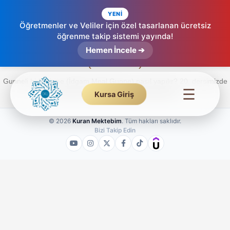
YENİ
Öğretmenler ve Veliler için özel tasarlanan ücretsiz
öğrenme takip sistemi yayında!
İdgam Meal Gunne – Etkileşimli Tecvid
Hemen İncele ➔
(20. Ders)
Gunneli birleştirme (İdgam Meal Gunne) nasıl yapılır? 20. dersimizde
☰
burundan ses getirme tekniğini öğrenin.
Kursa Giriş
© 2026
Kuran Mektebim
. Tüm hakları saklıdır.
Bizi Takip Edin