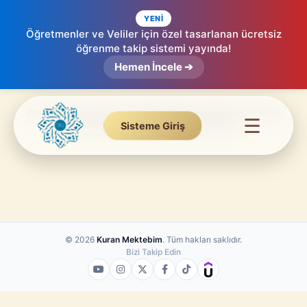
YENİ
Öğretmenler ve Veliler için özel tasarlanan ücretsiz
öğrenme takip sistemi yayında!
Tecvid Dersleri
Hemen İncele ➔
Tilaveti güzelleştiren müfredat.
PDF ders notlarını indirmek ve tüm kaynaklardan faydalanmak için eğitim
☰
platformumuza
ücretsiz
üye olmanız yeterlidir.
Sisteme Giriş
© 2026
Kuran Mektebim
. Tüm hakları saklıdır.
Bizi Takip Edin
Sayın
Öğrenci