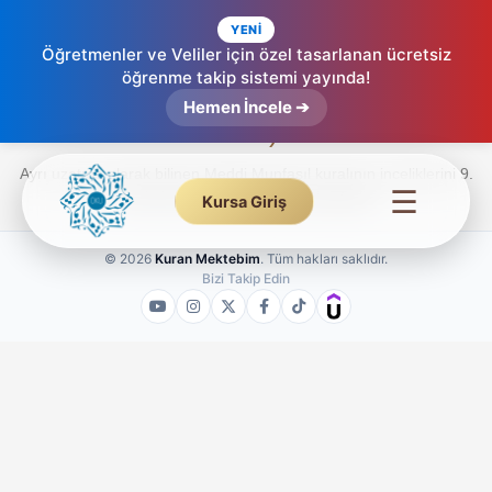
YENİ
Öğretmenler ve Veliler için özel tasarlanan ücretsiz
öğrenme takip sistemi yayında!
Meddi Munfasıl – Etkileşimli Tecvid (9.
Hemen İncele ➔
Ders)
Ayrı uzatma olarak bilinen Meddi Munfasıl kuralının inceliklerini 9.
☰
dersimizde videolu anlatımla keşfedin.
Kursa Giriş
© 2026
Kuran Mektebim
. Tüm hakları saklıdır.
Bizi Takip Edin