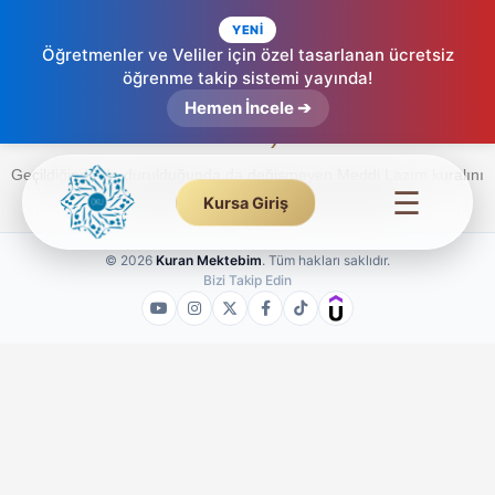
YENİ
Öğretmenler ve Veliler için özel tasarlanan ücretsiz
öğrenme takip sistemi yayında!
Meddi Lazım – Etkileşimli Tecvid (13.
Hemen İncele ➔
Ders)
Geçildiğinde de durulduğunda da değişmeyen Meddi Lazım kuralını
☰
13. dersimizde 4 farklı çeşidiyle birlikte öğrenin.
Kursa Giriş
© 2026
Kuran Mektebim
. Tüm hakları saklıdır.
Bizi Takip Edin