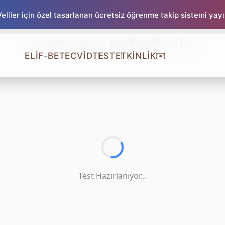
liler için özel tasarlanan ücretsiz öğrenme takip sistemi yay
Tecvid Testi - Tüm Konular - 10
ELİF-BE
TECVİD
TEST
ETKİNLİK
✉️
Test Hazırlanıyor...