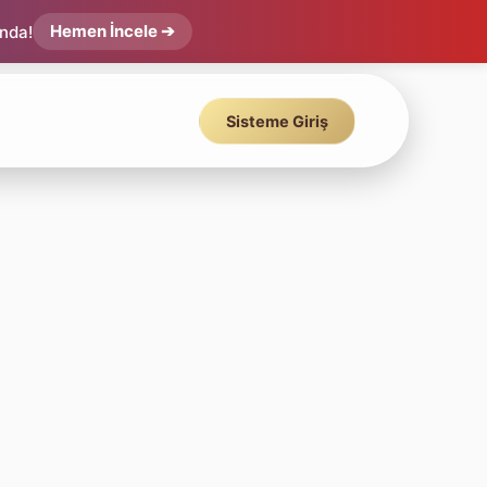
Hemen İncele ➔
ında!
Sisteme Giriş