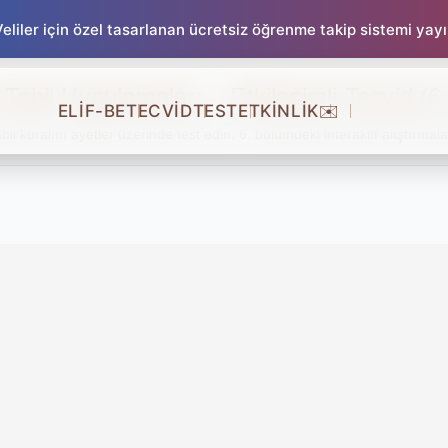
liler için özel tasarlanan ücretsiz öğrenme takip sistemi yay
Tabii Uygulamaları – Etkileşimli Tecvid (6
ELİF-BE
TECVİD
TEST
ETKİNLİK
✉️
i kuralını ayetler üzerinde test edin. 6. bölümdeki interaktif alıştırmalarla