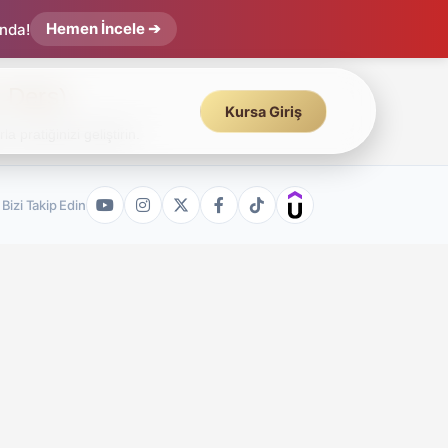
Hemen İncele ➔
ında!
. Ders)
Kursa Giriş
 pratiğinizi geliştirin.
Bizi Takip Edin