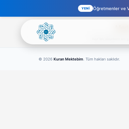
Öğretmenler ve Ve
YENİ
Medd
Kur'an okurken en ço
© 2026
Kuran Mektebim
. Tüm hakları saklıdır.