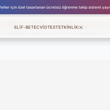
liler için özel tasarlanan ücretsiz öğrenme takip sistemi yay
i Tabii (Aslî Med)– Etkileşimli Tecvid (5. 
ELİF-BE
TECVİD
TEST
ETKİNLİK
✉️
k karşılaşacağınız Meddi Tabii kuralını 5. dersimizde detaylı anlatım v