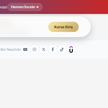
Hemen İncele ➔
ında!
Ders)
Kursa Giriş
e örneklerle öğrenin.
Bizi Takip Edin