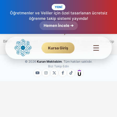
YENİ
Öğretmenler ve Veliler için özel tasarlanan ücretsiz
öğrenme takip sistemi yayında!
Meddi Muttasıl – Etkileşimli Tecvid (7.
Hemen İncele ➔
Ders)
Bitişik uzatma (Meddi Muttasıl) nasıl yapılır? 7. dersimizde bu vacip
☰
uzatma kuralını tüm detaylarıyla inceleyin.
Kursa Giriş
© 2026
Kuran Mektebim
. Tüm hakları saklıdır.
Bizi Takip Edin