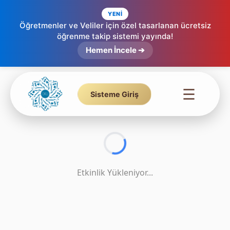
YENİ
Öğretmenler ve Veliler için özel tasarlanan ücretsiz
Tecvid Kuralları Eşleştirme | Etkileşimli Sürükle Bırak Etkinliği – 15
öğrenme takip sistemi yayında!
Hemen İncele ➔
☰
Sisteme Giriş
Etkinlik Yükleniyor...