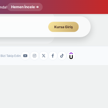
Hemen İncele ➔
ında!
Kursa Giriş
Bizi Takip Edin