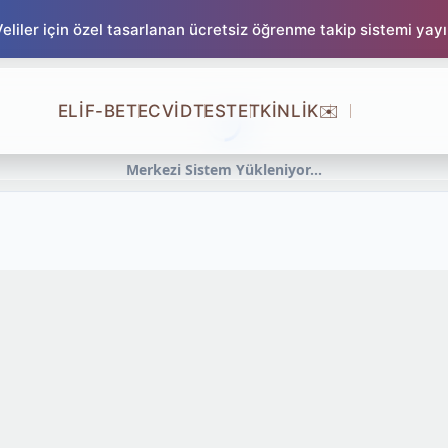
liler için özel tasarlanan ücretsiz öğrenme takip sistemi yay
ELİF-BE
TECVİD
TEST
ETKİNLİK
✉️
Merkezi Sistem Yükleniyor...