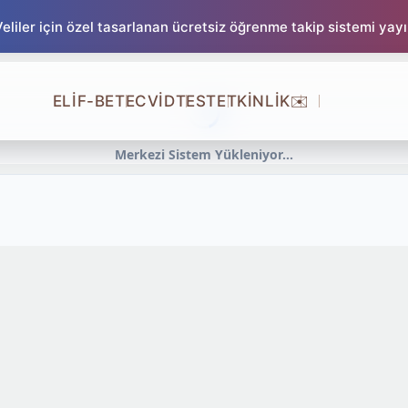
liler için özel tasarlanan ücretsiz öğrenme takip sistemi yay
ELİF-BE
TECVİD
TEST
ETKİNLİK
✉️
Merkezi Sistem Yükleniyor...