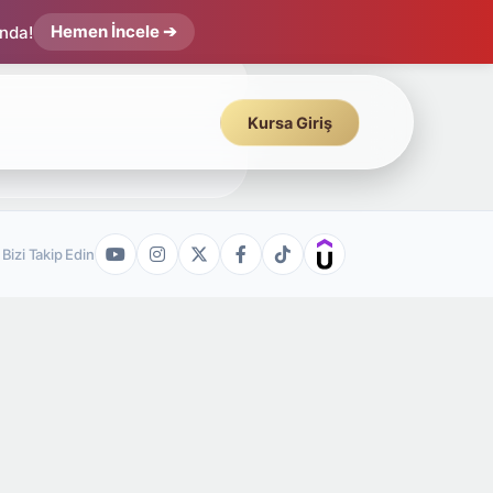
Hemen İncele ➔
ında!
Kursa Giriş
Bizi Takip Edin