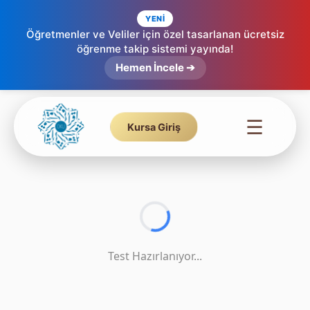
YENİ
Öğretmenler ve Veliler için özel tasarlanan ücretsiz
öğrenme takip sistemi yayında!
Tecvid Testi - Tenvin & Sakin Nun -
Hemen İncele ➔
10
☰
Kursa Giriş
Test Hazırlanıyor...