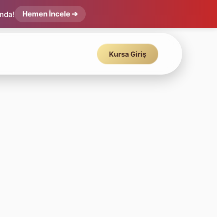
Hemen İncele ➔
ında!
Kursa Giriş