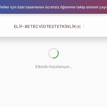
liler için özel tasarlanan ücretsiz öğrenme takip sistemi yay
ELİF-BE
TECVİD
TEST
ETKİNLİK
✉️
Etkinlik Hazırlanıyor...