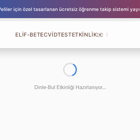
liler için özel tasarlanan ücretsiz öğrenme takip sistemi yay
ELİF-BE
TECVİD
TEST
ETKİNLİK
✉️
Dinle-Bul Etkinliği Hazırlanıyor...