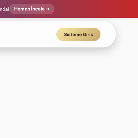
Hemen İncele ➔
ında!
Sisteme Giriş