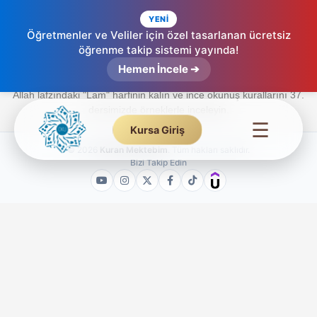
YENİ
Öğretmenler ve Veliler için özel tasarlanan ücretsiz
öğrenme takip sistemi yayında!
Lafzatullah – Etkileşimli Tecvid (37. Ders)
Hemen İncele ➔
Allah lafzındaki "Lam" harfinin kalın ve ince okunuş kurallarını 37.
dersimizde örneklerle inceleyin.
☰
Kursa Giriş
© 2026
Kuran Mektebim
. Tüm hakları saklıdır.
Bizi Takip Edin