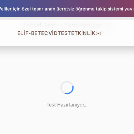
liler için özel tasarlanan ücretsiz öğrenme takip sistemi yay
Tecvid Testi - Tüm Konular - 6
ELİF-BE
TECVİD
TEST
ETKİNLİK
✉️
Test Hazırlanıyor...