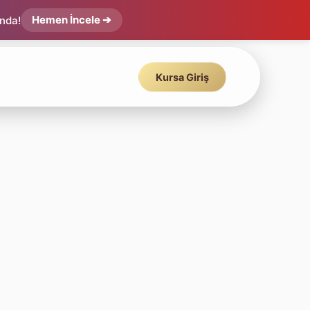
Hemen İncele ➔
ında!
Kursa Giriş