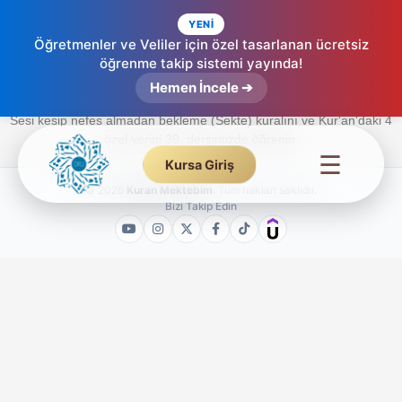
YENİ
Öğretmenler ve Veliler için özel tasarlanan ücretsiz
öğrenme takip sistemi yayında!
Sekte – Etkileşimli Tecvid (39. Ders)
Hemen İncele ➔
Sesi kesip nefes almadan bekleme (Sekte) kuralını ve Kur'an'daki 4
özel yerini 39. dersimizde öğrenin.
☰
Kursa Giriş
© 2026
Kuran Mektebim
. Tüm hakları saklıdır.
Bizi Takip Edin