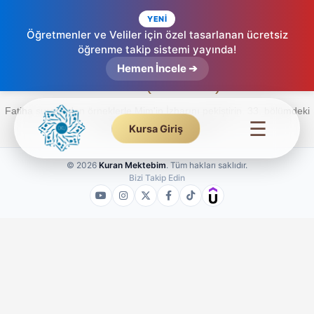
YENİ
Öğretmenler ve Veliler için özel tasarlanan ücretsiz
öğrenme takip sistemi yayında!
Mim’in İzharı Uygulamaları – Etkileşimli
Hemen İncele ➔
Tecvid (33. Ders)
Fatiha suresinden örneklerle Mim'in İzharını pekiştirin. 33. bölümdeki
☰
interaktif testler sizi bekliyor.
Kursa Giriş
© 2026
Kuran Mektebim
. Tüm hakları saklıdır.
Bizi Takip Edin