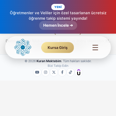
YENİ
Öğretmenler ve Veliler için özel tasarlanan ücretsiz
öğrenme takip sistemi yayında!
Dudak İhfası Uygulamaları – Etkileşimli
Hemen İncele ➔
Tecvid (31. Ders)
Dudak İhfası ile İklab arasındaki farkları ve doğru okunuşları 31.
☰
dersteki uygulamalarla keşfedin.
Kursa Giriş
© 2026
Kuran Mektebim
. Tüm hakları saklıdır.
Bizi Takip Edin