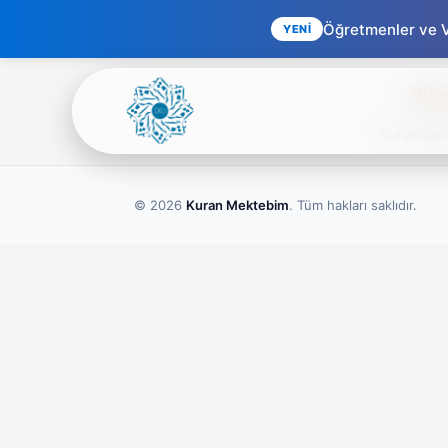
Öğretmenler ve Ve
YENİ
İkl
Kur'an'da 
© 2026
Kuran Mektebim
. Tüm hakları saklıdır.