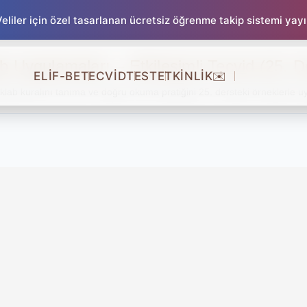
liler için özel tasarlanan ücretsiz öğrenme takip sistemi yay
ab Uygulamaları – Etkileşimli Tecvid (25. D
ELİF-BE
TECVİD
TEST
ETKİNLİK
✉️
İklab kuralını tanıma ve doğru okuma pratiğini 25. dersteki örneklerle u