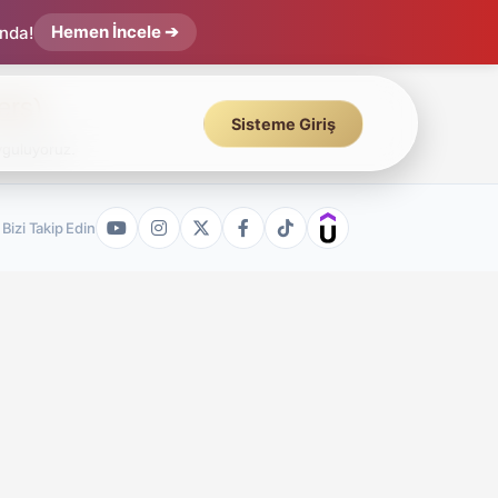
Hemen İncele ➔
ında!
ers)
Sisteme Giriş
yguluyoruz.
Bizi Takip Edin