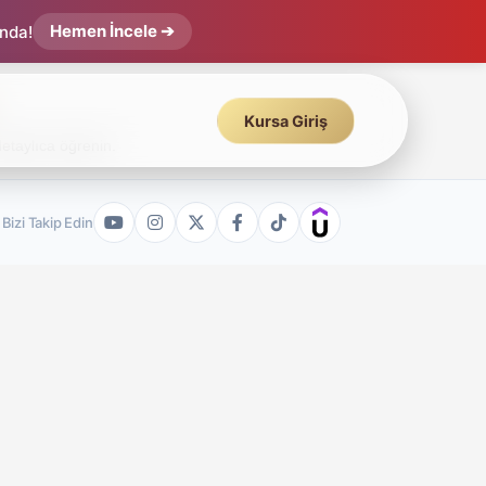
Hemen İncele ➔
ında!
Kursa Giriş
etaylıca öğrenin.
Bizi Takip Edin