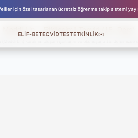
liler için özel tasarlanan ücretsiz öğrenme takip sistemi yay
Meddi Lin – Etkileşimli Tecvid (15. Ders)
ELİF-BE
TECVİD
TEST
ETKİNLİK
✉️
Meddi Lin) kuralının oluşum şartlarını ve okunuşunu 15. dersimizde d