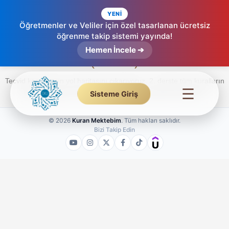
YENİ
Öğretmenler ve Veliler için özel tasarlanan ücretsiz
öğrenme takip sistemi yayında!
Tecvid’e Genel Bakış – Etkileşimli Tecvid
Hemen İncele ➔
(2. Ders)
Tecvid konularının yol haritasını çıkarıyoruz. 2. derste tüm kuralların
☰
genel şemasını ve mantığını videolu anlatımla inceleyin.
Sisteme Giriş
© 2026
Kuran Mektebim
. Tüm hakları saklıdır.
Bizi Takip Edin