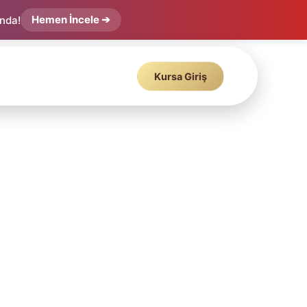
Hemen İncele ➔
ında!
Kursa Giriş