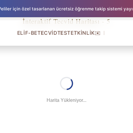
liler için özel tasarlanan ücretsiz öğrenme takip sistemi yay
İnteraktif Tecvid Haritası - 5
ELİF-BE
TECVİD
TEST
ETKİNLİK
✉️
Harita Yükleniyor...