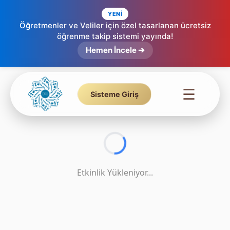
YENİ
Öğretmenler ve Veliler için özel tasarlanan ücretsiz
Tecvid Kuralları Eşleştirme | Etkileşimli Sürükle Bırak Etkinliği – 23
öğrenme takip sistemi yayında!
Hemen İncele ➔
☰
Sisteme Giriş
Etkinlik Yükleniyor...