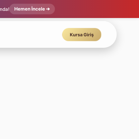
Hemen İncele ➔
ında!
Kursa Giriş