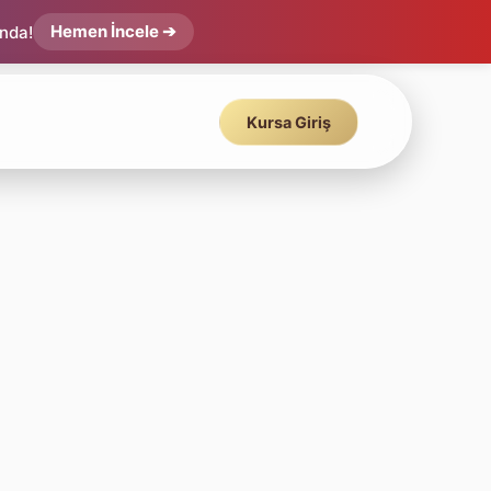
Hemen İncele ➔
ında!
Kursa Giriş