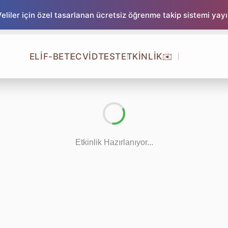
liler için özel tasarlanan ücretsiz öğrenme takip sistemi yay
ELİF-BE
TECVİD
TEST
ETKİNLİK
✉️
Etkinlik Hazırlanıyor...