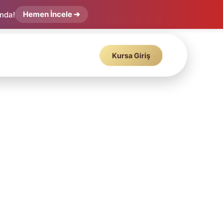
Hemen İncele ➔
ında!
Kursa Giriş