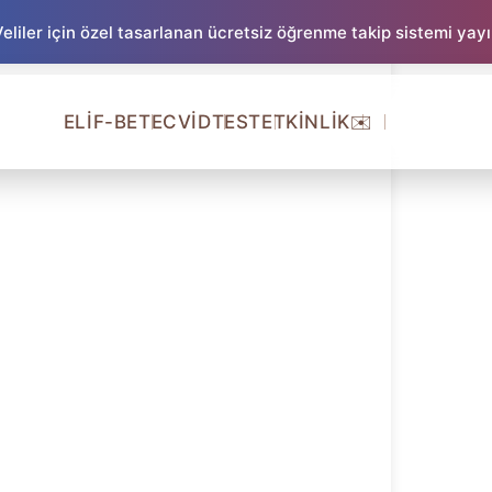
liler için özel tasarlanan ücretsiz öğrenme takip sistemi yay
ELİF-BE
TECVİD
TEST
ETKİNLİK
✉️