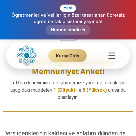
YENİ
Öğretmenler ve Veliler için özel tasarlanan ücretsiz
öğrenme takip sistemi yayında!
Hemen İncele ➔
☰
Kursa Giriş
Eğitim Değerlendirme ve
Memnuniyet Anketi
Lütfen deneyiminizi geliştirmemize yardımcı olmak için
aşağıdaki maddeleri
1 (Düşük)
ile
5 (Yüksek)
arasında
puanlayın.
Ders içeriklerinin kalitesi ve anlatım dilinden ne