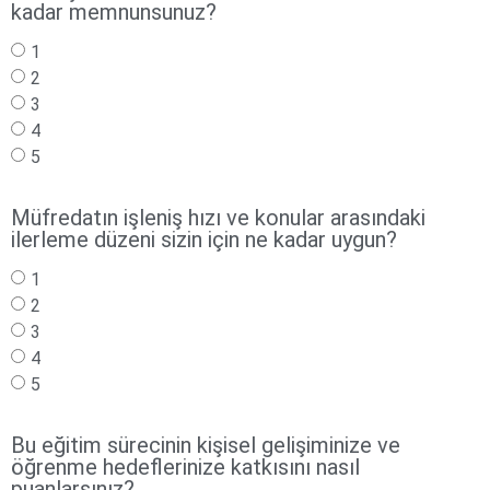
kadar memnunsunuz?
1
2
3
4
5
Müfredatın işleniş hızı ve konular arasındaki
ilerleme düzeni sizin için ne kadar uygun?
1
2
3
4
5
Bu eğitim sürecinin kişisel gelişiminize ve
öğrenme hedeflerinize katkısını nasıl
puanlarsınız?